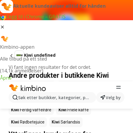
Aktuelle kundeaviser alltid for hånden
Legg til i Chrome – GRATIS
Kimbino-appen
Kiwi undefined
Alle tilbud på ett sted
Vi fant ingen resultater for det ordet.
(14,1k anmeldelser)
Andre produkter i butikkene Kiwi
Åpne
Kiwi
Edamamebønner
Kiwi
Fårikålkjøtt
Søk etter butikker, kategorier, produkter...
Velg by
Kiwi
Makrell i tomat
Kiwi
Ferdig salat
Kiwi
Ferdig vaffelrøre
Kiwi
Friele kaffe
Kiwi
Rødbetejuice
Kiwi
Sørlandsis