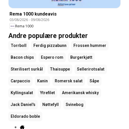
Rema 1000 kundeavis
03/08/2026
-
09/08/2026
Rema 1000
Andre populære produkter
Torrboll
Ferdig pizzabunn
Frossen hummer
Bacon chips
Espero rom
Burgerkjøtt
Sterilisert surkål
Thaisuppe
Sellerirotsalat
Carpaccio
Kanin
Romersk salat
Såpe
Kyllingsalat
Ytrefilet
Amerikansk whisky
Jack Daniel's
Nøttefyll
Svinebog
Eldorado boble