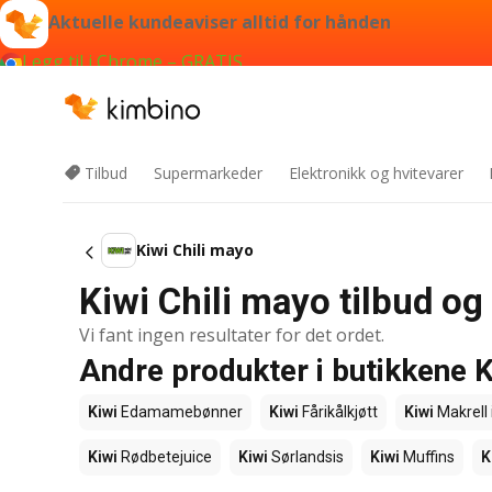
Aktuelle kundeaviser alltid for hånden
Legg til i Chrome – GRATIS
Tilbud
Supermarkeder
Elektronikk og hvitevarer
Kiwi Chili mayo
Kiwi Chili mayo tilbud og
Vi fant ingen resultater for det ordet.
Andre produkter i butikkene K
Kiwi
Edamamebønner
Kiwi
Fårikålkjøtt
Kiwi
Makrell 
Kiwi
Rødbetejuice
Kiwi
Sørlandsis
Kiwi
Muffins
K