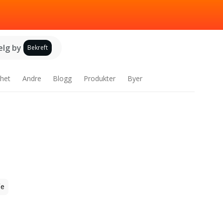
elg by
Bekreft
het
Andre
Blogg
Produkter
Byer
fe