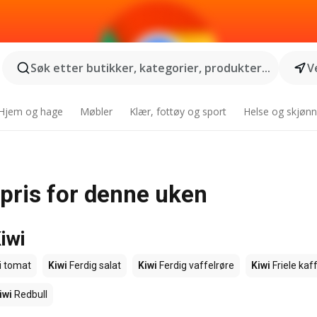
Søk etter butikker, kategorier, produkter...
V
Hjem og hage
Møbler
Klær, fottøy og sport
Helse og skjønn
 pris for denne uken
iwi
i tomat
Kiwi
Ferdig salat
Kiwi
Ferdig vaffelrøre
Kiwi
Friele kaf
iwi
Redbull