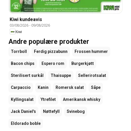
Kiwi kundeavis
03/08/2026
-
09/08/2026
Kiwi
Andre populære produkter
Torrboll
Ferdig pizzabunn
Frossen hummer
Bacon chips
Espero rom
Burgerkjøtt
Sterilisert surkål
Thaisuppe
Sellerirotsalat
Carpaccio
Kanin
Romersk salat
Såpe
Kyllingsalat
Ytrefilet
Amerikansk whisky
Jack Daniel's
Nøttefyll
Svinebog
Eldorado boble