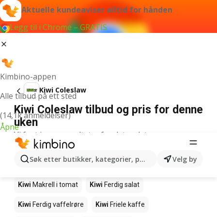
Aktuelle kundeaviser alltid for hånden
Legg til i Chrome – GRATIS
Kimbino-appen
Kiwi Coleslaw
Alle tilbud på ett sted
Kiwi Coleslaw tilbud og pris for denne
(14,1k anmeldelser)
uken
Åpne
Vi fant ingen resultater for det ordet.
Andre produkter i butikkene Kiwi
Søk etter butikker, kategorier, produkter...
Velg by
Kiwi
Edamamebønner
Kiwi
Fårikålkjøtt
Kiwi
Makrell i tomat
Kiwi
Ferdig salat
Kiwi
Ferdig vaffelrøre
Kiwi
Friele kaffe