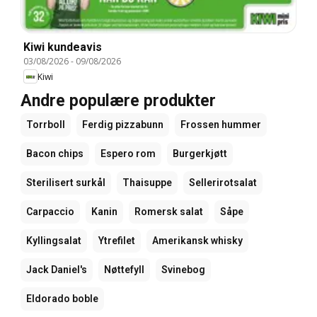
Kiwi kundeavis
03/08/2026
-
09/08/2026
Kiwi
Andre populære produkter
Torrboll
Ferdig pizzabunn
Frossen hummer
Bacon chips
Espero rom
Burgerkjøtt
Sterilisert surkål
Thaisuppe
Sellerirotsalat
Carpaccio
Kanin
Romersk salat
Såpe
Kyllingsalat
Ytrefilet
Amerikansk whisky
Jack Daniel's
Nøttefyll
Svinebog
Eldorado boble