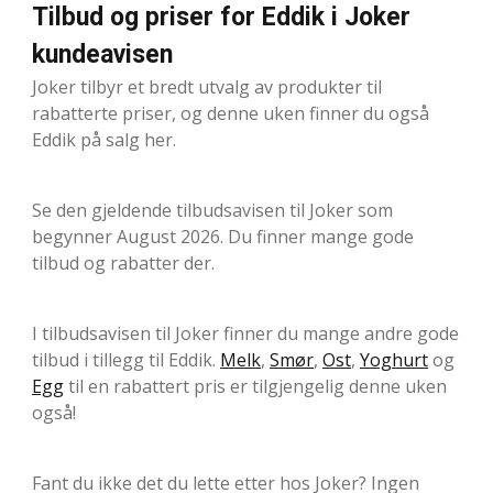
Tilbud og priser for Eddik i Joker
kundeavisen
Joker tilbyr et bredt utvalg av produkter til
rabatterte priser, og denne uken finner du også
Eddik på salg her.
Se den gjeldende tilbudsavisen til Joker som
begynner August 2026. Du finner mange gode
tilbud og rabatter der.
I tilbudsavisen til Joker finner du mange andre gode
tilbud i tillegg til Eddik.
Melk
,
Smør
,
Ost
,
Yoghurt
og
Egg
til en rabattert pris er tilgjengelig denne uken
også!
Fant du ikke det du lette etter hos Joker? Ingen