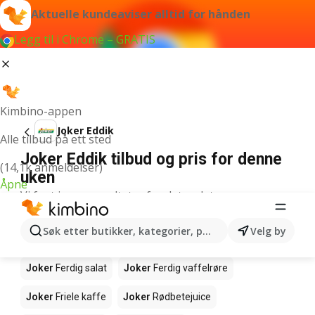
Aktuelle kundeaviser alltid for hånden
Legg til i Chrome – GRATIS
Kimbino-appen
Joker Eddik
Alle tilbud på ett sted
Joker Eddik tilbud og pris for denne
(14,1k anmeldelser)
uken
Åpne
Vi fant ingen resultater for det ordet.
Andre produkter i butikkene Joker
Søk etter butikker, kategorier, produkter...
Velg by
Joker
Salmalaks
Joker
Makrell i tomat
Joker
Ferdig salat
Joker
Ferdig vaffelrøre
Joker
Friele kaffe
Joker
Rødbetejuice