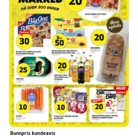
Bunnpris kundeavis