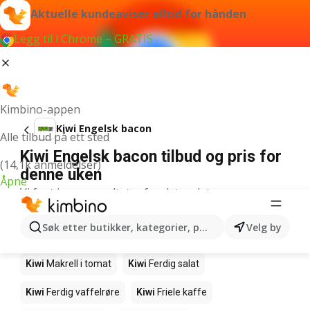
Aktuelle kundeaviser alltid for hånden
Legg til i Chrome – GRATIS
Kimbino-appen
Kiwi Engelsk bacon
Alle tilbud på ett sted
Kiwi Engelsk bacon tilbud og pris for
(14,1k anmeldelser)
denne uken
Åpne
Vi fant ingen resultater for det ordet.
Andre produkter i butikkene Kiwi
Søk etter butikker, kategorier, produkter...
Velg by
Kiwi
Edamamebønner
Kiwi
Fårikålkjøtt
Kiwi
Makrell i tomat
Kiwi
Ferdig salat
Kiwi
Ferdig vaffelrøre
Kiwi
Friele kaffe