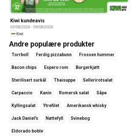
Kiwi kundeavis
03/08/2026
-
09/08/2026
Kiwi
Andre populære produkter
Torrboll
Ferdig pizzabunn
Frossen hummer
Bacon chips
Espero rom
Burgerkjøtt
Sterilisert surkål
Thaisuppe
Sellerirotsalat
Carpaccio
Kanin
Romersk salat
Såpe
Kyllingsalat
Ytrefilet
Amerikansk whisky
Jack Daniel's
Nøttefyll
Svinebog
Eldorado boble