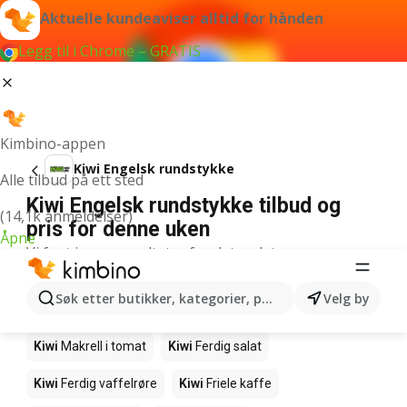
Aktuelle kundeaviser alltid for hånden
Legg til i Chrome – GRATIS
Kimbino-appen
Kiwi Engelsk rundstykke
Alle tilbud på ett sted
Kiwi Engelsk rundstykke tilbud og
(14,1k anmeldelser)
pris for denne uken
Åpne
Vi fant ingen resultater for det ordet.
Andre produkter i butikkene Kiwi
Søk etter butikker, kategorier, produkter...
Velg by
Kiwi
Edamamebønner
Kiwi
Fårikålkjøtt
Kiwi
Makrell i tomat
Kiwi
Ferdig salat
Kiwi
Ferdig vaffelrøre
Kiwi
Friele kaffe