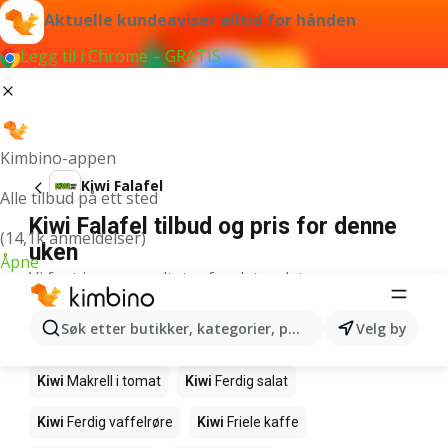
Aktuelle kundeaviser alltid for hånden
Legg til i Chrome – GRATIS
Kimbino-appen
Kiwi Falafel
Alle tilbud på ett sted
Kiwi Falafel tilbud og pris for denne
(14,1k anmeldelser)
uken
Åpne
Vi fant ingen resultater for det ordet.
Andre produkter i butikkene Kiwi
Søk etter butikker, kategorier, produkter...
Velg by
Kiwi
Edamamebønner
Kiwi
Fårikålkjøtt
Kiwi
Makrell i tomat
Kiwi
Ferdig salat
Kiwi
Ferdig vaffelrøre
Kiwi
Friele kaffe