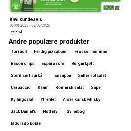
Kiwi kundeavis
03/08/2026
-
09/08/2026
Kiwi
Andre populære produkter
Torrboll
Ferdig pizzabunn
Frossen hummer
Bacon chips
Espero rom
Burgerkjøtt
Sterilisert surkål
Thaisuppe
Sellerirotsalat
Carpaccio
Kanin
Romersk salat
Såpe
Kyllingsalat
Ytrefilet
Amerikansk whisky
Jack Daniel's
Nøttefyll
Svinebog
Eldorado boble