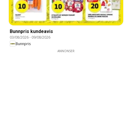
Bunnpris kundeavis
03/08/2026
-
09/08/2026
Bunnpris
ANNONSER