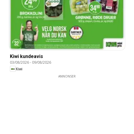
Kiwi kundeavis
03/08/2026
-
09/08/2026
Kiwi
ANNONSER