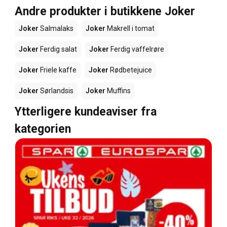
Andre produkter i butikkene Joker
Joker
Salmalaks
Joker
Makrell i tomat
Joker
Ferdig salat
Joker
Ferdig vaffelrøre
Joker
Friele kaffe
Joker
Rødbetejuice
Joker
Sørlandsis
Joker
Muffins
Ytterligere kundeaviser fra
kategorien