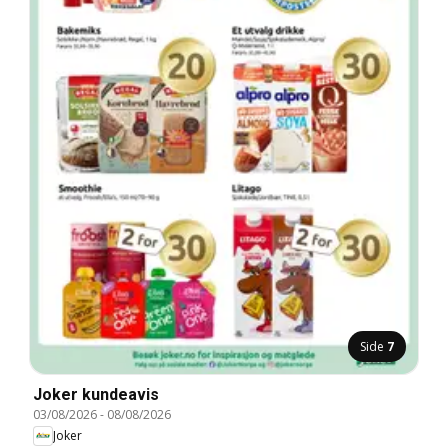
Side
7
Joker kundeavis
03/08/2026
-
08/08/2026
Joker