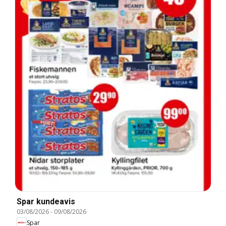
Spar kundeavis
03/08/2026
-
09/08/2026
Spar