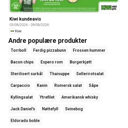
Kiwi kundeavis
03/08/2026
-
09/08/2026
Kiwi
Andre populære produkter
Torrboll
Ferdig pizzabunn
Frossen hummer
Bacon chips
Espero rom
Burgerkjøtt
Sterilisert surkål
Thaisuppe
Sellerirotsalat
Carpaccio
Kanin
Romersk salat
Såpe
Kyllingsalat
Ytrefilet
Amerikansk whisky
Jack Daniel's
Nøttefyll
Svinebog
Eldorado boble