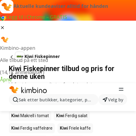
Aktuelle kundeaviser alltid for hånden
Legg til i Chrome – GRATIS
Kimbino-appen
Kiwi Fiskepinner
Alle tilbud på ett sted
Kiwi Fiskepinner tilbud og pris for
(14,1k anmeldelser)
denne uken
Åpne
Vi fant ingen resultater for det ordet.
Andre produkter i butikkene Kiwi
Søk etter butikker, kategorier, produkter...
Velg by
Kiwi
Edamamebønner
Kiwi
Fårikålkjøtt
Kiwi
Makrell i tomat
Kiwi
Ferdig salat
Kiwi
Ferdig vaffelrøre
Kiwi
Friele kaffe