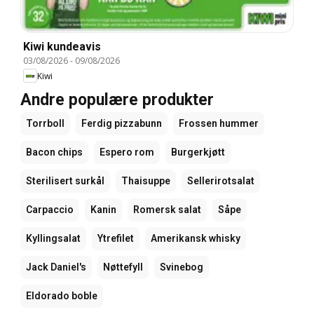
Kiwi kundeavis
03/08/2026
-
09/08/2026
Kiwi
Andre populære produkter
Torrboll
Ferdig pizzabunn
Frossen hummer
Bacon chips
Espero rom
Burgerkjøtt
Sterilisert surkål
Thaisuppe
Sellerirotsalat
Carpaccio
Kanin
Romersk salat
Såpe
Kyllingsalat
Ytrefilet
Amerikansk whisky
Jack Daniel's
Nøttefyll
Svinebog
Eldorado boble