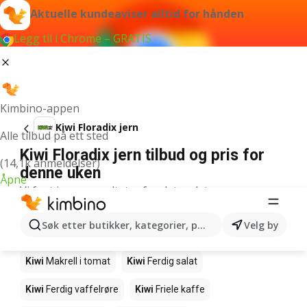
Aktuelle kundeaviser alltid for hånden
Legg til i Chrome – GRATIS
Kimbino-appen
Kiwi Floradix jern
Alle tilbud på ett sted
Kiwi Floradix jern tilbud og pris for
(14,1k anmeldelser)
denne uken
Åpne
Vi fant ingen resultater for det ordet.
Andre produkter i butikkene Kiwi
Søk etter butikker, kategorier, produkter...
Velg by
Kiwi
Edamamebønner
Kiwi
Fårikålkjøtt
Kiwi
Makrell i tomat
Kiwi
Ferdig salat
Kiwi
Ferdig vaffelrøre
Kiwi
Friele kaffe