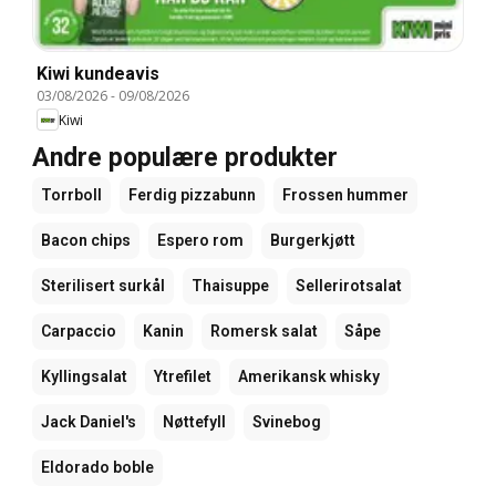
Kiwi kundeavis
03/08/2026
-
09/08/2026
Kiwi
Andre populære produkter
Torrboll
Ferdig pizzabunn
Frossen hummer
Bacon chips
Espero rom
Burgerkjøtt
Sterilisert surkål
Thaisuppe
Sellerirotsalat
Carpaccio
Kanin
Romersk salat
Såpe
Kyllingsalat
Ytrefilet
Amerikansk whisky
Jack Daniel's
Nøttefyll
Svinebog
Eldorado boble