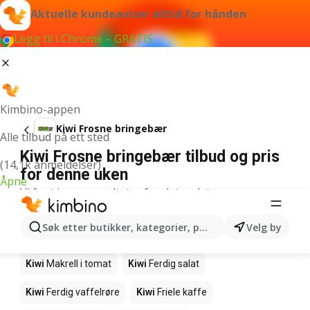
Aktuelle kundeaviser alltid for hånden
Legg til i Chrome – GRATIS
Kimbino-appen
Kiwi Frosne bringebær
Alle tilbud på ett sted
Kiwi Frosne bringebær tilbud og pris
(14,1k anmeldelser)
for denne uken
Åpne
Vi fant ingen resultater for det ordet.
Andre produkter i butikkene Kiwi
Søk etter butikker, kategorier, produkter...
Velg by
Kiwi
Edamamebønner
Kiwi
Fårikålkjøtt
Kiwi
Makrell i tomat
Kiwi
Ferdig salat
Kiwi
Ferdig vaffelrøre
Kiwi
Friele kaffe