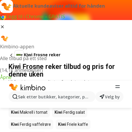
Aktuelle kundeaviser alltid for hånden
Legg til i Chrome – GRATIS
Kimbino-appen
Kiwi Frosne reker
Alle tilbud på ett sted
Kiwi Frosne reker tilbud og pris for
(14,1k anmeldelser)
denne uken
Åpne
Vi fant ingen resultater for det ordet.
Andre produkter i butikkene Kiwi
Søk etter butikker, kategorier, produkter...
Velg by
Kiwi
Edamamebønner
Kiwi
Fårikålkjøtt
Kiwi
Makrell i tomat
Kiwi
Ferdig salat
Kiwi
Ferdig vaffelrøre
Kiwi
Friele kaffe