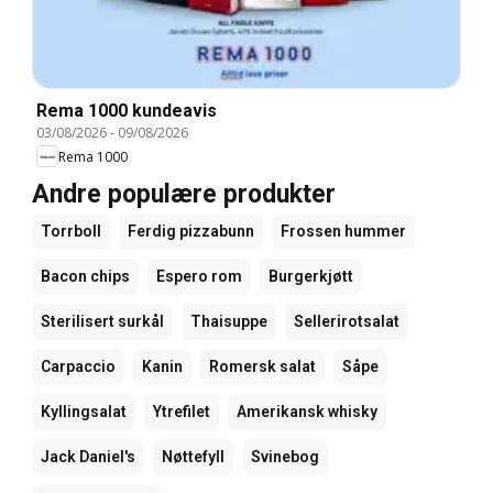
Rema 1000 kundeavis
03/08/2026
-
09/08/2026
Rema 1000
Andre populære produkter
Torrboll
Ferdig pizzabunn
Frossen hummer
Bacon chips
Espero rom
Burgerkjøtt
Sterilisert surkål
Thaisuppe
Sellerirotsalat
Carpaccio
Kanin
Romersk salat
Såpe
Kyllingsalat
Ytrefilet
Amerikansk whisky
Jack Daniel's
Nøttefyll
Svinebog