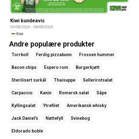
Kiwi kundeavis
03/08/2026
-
09/08/2026
Kiwi
Andre populære produkter
Torrboll
Ferdig pizzabunn
Frossen hummer
Bacon chips
Espero rom
Burgerkjøtt
Sterilisert surkål
Thaisuppe
Sellerirotsalat
Carpaccio
Kanin
Romersk salat
Såpe
Kyllingsalat
Ytrefilet
Amerikansk whisky
Jack Daniel's
Nøttefyll
Svinebog
Eldorado boble