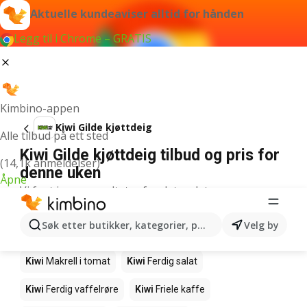
Aktuelle kundeaviser alltid for hånden
Legg til i Chrome – GRATIS
Kimbino-appen
Kiwi Gilde kjøttdeig
Alle tilbud på ett sted
Kiwi Gilde kjøttdeig tilbud og pris for
(14,1k anmeldelser)
denne uken
Åpne
Vi fant ingen resultater for det ordet.
Andre produkter i butikkene Kiwi
Søk etter butikker, kategorier, produkter...
Velg by
Kiwi
Edamamebønner
Kiwi
Fårikålkjøtt
Kiwi
Makrell i tomat
Kiwi
Ferdig salat
Kiwi
Ferdig vaffelrøre
Kiwi
Friele kaffe