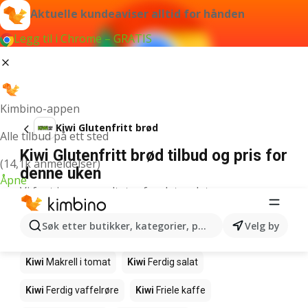
Aktuelle kundeaviser alltid for hånden
Legg til i Chrome – GRATIS
Kimbino-appen
Kiwi Glutenfritt brød
Alle tilbud på ett sted
Kiwi Glutenfritt brød tilbud og pris for
(14,1k anmeldelser)
denne uken
Åpne
Vi fant ingen resultater for det ordet.
Andre produkter i butikkene Kiwi
Søk etter butikker, kategorier, produkter...
Velg by
Kiwi
Edamamebønner
Kiwi
Fårikålkjøtt
Kiwi
Makrell i tomat
Kiwi
Ferdig salat
Kiwi
Ferdig vaffelrøre
Kiwi
Friele kaffe