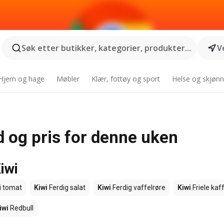
Søk etter butikker, kategorier, produkter...
V
Hjem og hage
Møbler
Klær, fottøy og sport
Helse og skjønn
ud og pris for denne uken
iwi
i tomat
Kiwi
Ferdig salat
Kiwi
Ferdig vaffelrøre
Kiwi
Friele kaf
iwi
Redbull