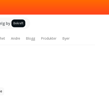
elg by
Bekreft
het
Andre
Blogg
Produkter
Byer
fe