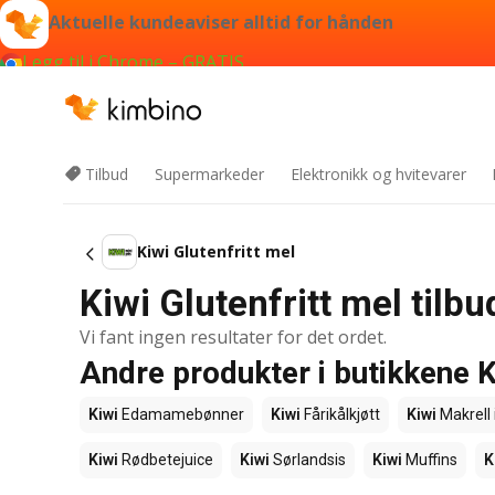
Aktuelle kundeaviser alltid for hånden
Legg til i Chrome – GRATIS
Tilbud
Supermarkeder
Elektronikk og hvitevarer
Kiwi Glutenfritt mel
Kiwi Glutenfritt mel tilb
Vi fant ingen resultater for det ordet.
Andre produkter i butikkene K
Kiwi
Edamamebønner
Kiwi
Fårikålkjøtt
Kiwi
Makrell 
Kiwi
Rødbetejuice
Kiwi
Sørlandsis
Kiwi
Muffins
K