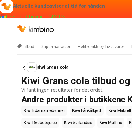
Aktuelle kundeaviser alltid for hånden
Legg til i Chrome – GRATIS
Tilbud
Supermarkeder
Elektronikk og hvitevarer
Kiwi Grans cola
Kiwi Grans cola tilbud og
Vi fant ingen resultater for det ordet.
Andre produkter i butikkene K
Kiwi
Edamamebønner
Kiwi
Fårikålkjøtt
Kiwi
Makrell 
Kiwi
Rødbetejuice
Kiwi
Sørlandsis
Kiwi
Muffins
K