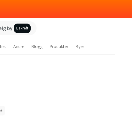
elg by
Bekreft
het
Andre
Blogg
Produkter
Byer
fe