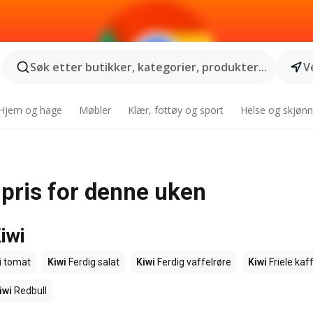
Søk etter butikker, kategorier, produkter...
V
Hjem og hage
Møbler
Klær, fottøy og sport
Helse og skjønn
 pris for denne uken
iwi
i tomat
Kiwi
Ferdig salat
Kiwi
Ferdig vaffelrøre
Kiwi
Friele kaf
iwi
Redbull