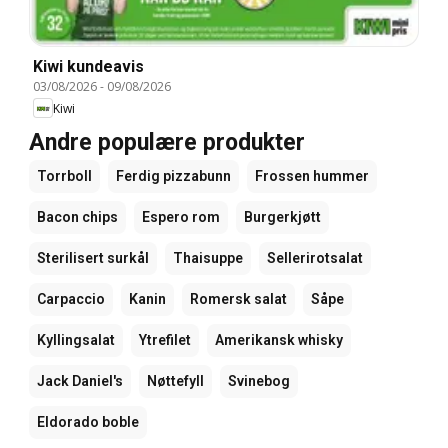
Kiwi kundeavis
03/08/2026
-
09/08/2026
Kiwi
Andre populære produkter
Torrboll
Ferdig pizzabunn
Frossen hummer
Bacon chips
Espero rom
Burgerkjøtt
Sterilisert surkål
Thaisuppe
Sellerirotsalat
Carpaccio
Kanin
Romersk salat
Såpe
Kyllingsalat
Ytrefilet
Amerikansk whisky
Jack Daniel's
Nøttefyll
Svinebog
Eldorado boble