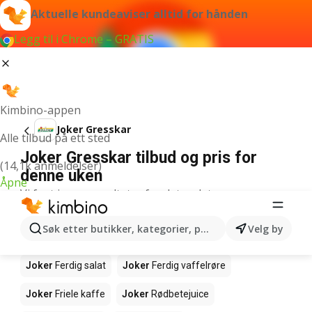
Aktuelle kundeaviser alltid for hånden
Legg til i Chrome – GRATIS
Kimbino-appen
Joker Gresskar
Alle tilbud på ett sted
Joker Gresskar tilbud og pris for
(14,1k anmeldelser)
denne uken
Åpne
Vi fant ingen resultater for det ordet.
Andre produkter i butikkene Joker
Søk etter butikker, kategorier, produkter...
Velg by
Joker
Salmalaks
Joker
Makrell i tomat
Joker
Ferdig salat
Joker
Ferdig vaffelrøre
Joker
Friele kaffe
Joker
Rødbetejuice