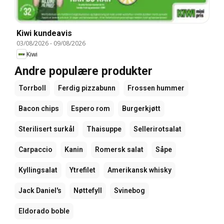
Kiwi kundeavis
03/08/2026
-
09/08/2026
Kiwi
Andre populære produkter
Torrboll
Ferdig pizzabunn
Frossen hummer
Bacon chips
Espero rom
Burgerkjøtt
Sterilisert surkål
Thaisuppe
Sellerirotsalat
Carpaccio
Kanin
Romersk salat
Såpe
Kyllingsalat
Ytrefilet
Amerikansk whisky
Jack Daniel's
Nøttefyll
Svinebog
Eldorado boble