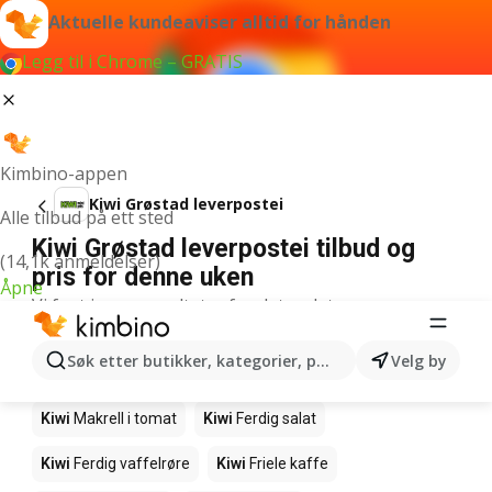
Aktuelle kundeaviser alltid for hånden
Legg til i Chrome – GRATIS
Kimbino-appen
Kiwi Grøstad leverpostei
Alle tilbud på ett sted
Kiwi Grøstad leverpostei tilbud og
(14,1k anmeldelser)
pris for denne uken
Åpne
Vi fant ingen resultater for det ordet.
Andre produkter i butikkene Kiwi
Søk etter butikker, kategorier, produkter...
Velg by
Kiwi
Edamamebønner
Kiwi
Fårikålkjøtt
Kiwi
Makrell i tomat
Kiwi
Ferdig salat
Kiwi
Ferdig vaffelrøre
Kiwi
Friele kaffe