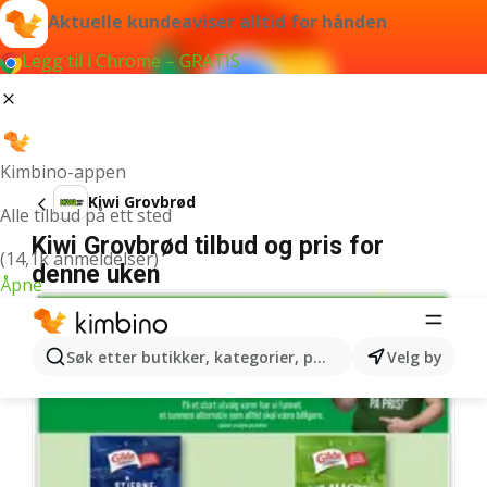
Aktuelle kundeaviser alltid for hånden
Legg til i Chrome – GRATIS
Kimbino-appen
Kiwi Grovbrød
Alle tilbud på ett sted
Kiwi Grovbrød tilbud og pris for
(14,1k anmeldelser)
denne uken
Åpne
Søk etter butikker, kategorier, produkter...
Velg by