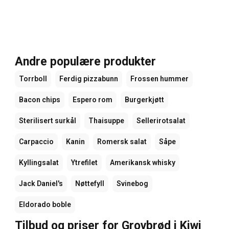
Andre populære produkter
Torrboll
Ferdig pizzabunn
Frossen hummer
Bacon chips
Espero rom
Burgerkjøtt
Sterilisert surkål
Thaisuppe
Sellerirotsalat
Carpaccio
Kanin
Romersk salat
Såpe
Kyllingsalat
Ytrefilet
Amerikansk whisky
Jack Daniel's
Nøttefyll
Svinebog
Eldorado boble
Tilbud og priser for Grovbrød i Kiwi