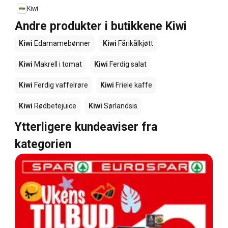
Kiwi
Andre produkter i butikkene Kiwi
Kiwi
Edamamebønner
Kiwi
Fårikålkjøtt
Kiwi
Makrell i tomat
Kiwi
Ferdig salat
Kiwi
Ferdig vaffelrøre
Kiwi
Friele kaffe
Kiwi
Rødbetejuice
Kiwi
Sørlandsis
Ytterligere kundeaviser fra
kategorien