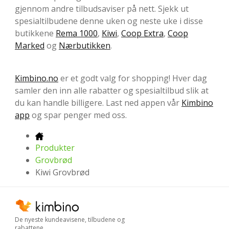
gjennom andre tilbudsaviser på nett. Sjekk ut
spesialtilbudene denne uken og neste uke i disse
butikkene
Rema 1000
,
Kiwi
,
Coop Extra
,
Coop
Marked
og
Nærbutikken
.
Kimbino.no
er et godt valg for shopping! Hver dag
samler den inn alle rabatter og spesialtilbud slik at
du kan handle billigere. Last ned appen vår
Kimbino
app
og spar penger med oss.
Produkter
Grovbrød
Kiwi Grovbrød
De nyeste kundeavisene, tilbudene og
rabattene