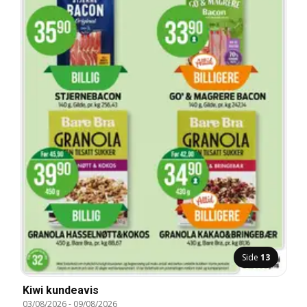
Side
13
Kiwi kundeavis
03/08/2026
-
09/08/2026