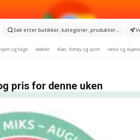
Søk etter butikker, kategorier, produkter...
V
Hjem og hage
Møbler
Klær, fottøy og sport
Helse og skjønn
g pris for denne uken