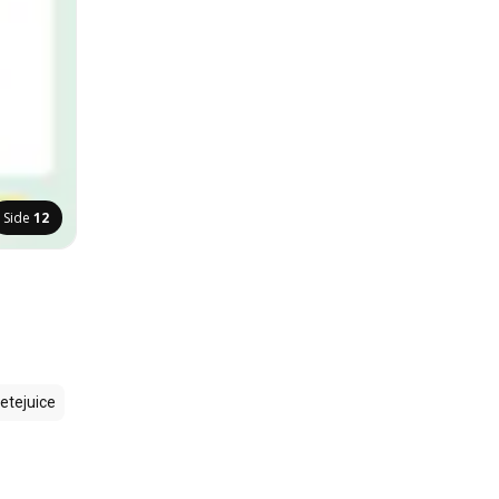
Side
12
tejuice