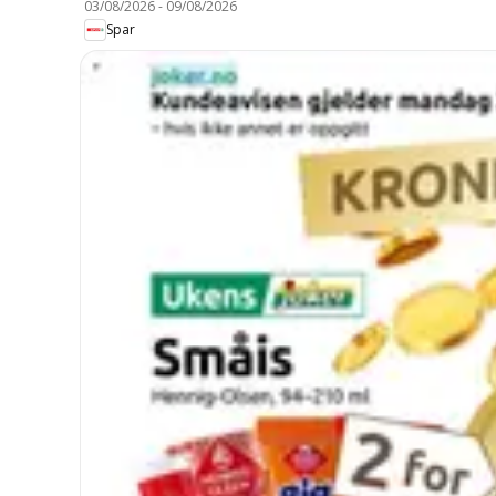
03/08/2026
-
09/08/2026
Spar