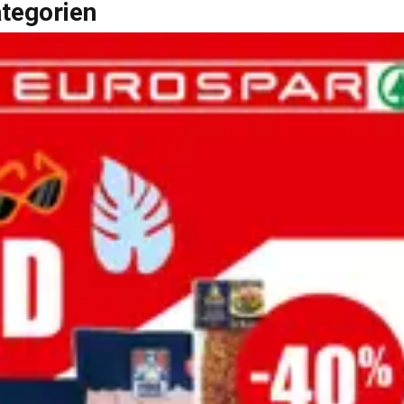
ategorien