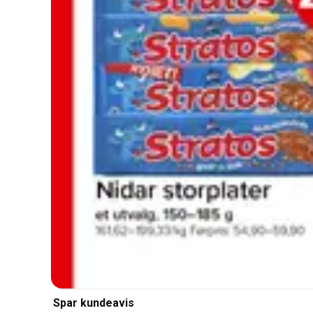
Spar kundeavis