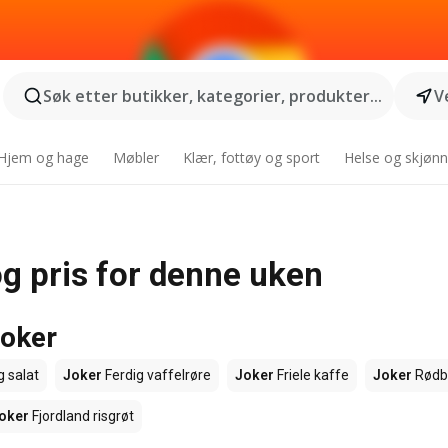
Søk etter butikker, kategorier, produkter...
V
Hjem og hage
Møbler
Klær, fottøy og sport
Helse og skjønn
og pris for denne uken
Joker
g salat
Joker
Ferdig vaffelrøre
Joker
Friele kaffe
Joker
Rødbe
oker
Fjordland risgrøt