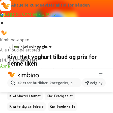
Aktuelle kundeaviser alltid for hånden
Legg til i Chrome – GRATIS
Kimbino-appen
Kiwi Hvit yoghurt
Alle tilbud på ett sted
Kiwi Hvit yoghurt tilbud og pris for
(14,1k anmeldelser)
denne uken
Åpne
Vi fant ingen resultater for det ordet.
Andre produkter i butikkene Kiwi
Søk etter butikker, kategorier, produkter...
Velg by
Kiwi
Edamamebønner
Kiwi
Fårikålkjøtt
Kiwi
Makrell i tomat
Kiwi
Ferdig salat
Kiwi
Ferdig vaffelrøre
Kiwi
Friele kaffe