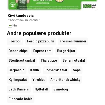
Kiwi kundeavis
03/08/2026
-
09/08/2026
Kiwi
Andre populære produkter
Torrboll
Ferdig pizzabunn
Frossen hummer
Bacon chips
Espero rom
Burgerkjøtt
Sterilisert surkål
Thaisuppe
Sellerirotsalat
Carpaccio
Kanin
Romersk salat
Såpe
Kyllingsalat
Ytrefilet
Amerikansk whisky
Jack Daniel's
Nøttefyll
Svinebog
Eldorado boble