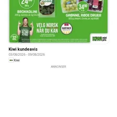
Kiwi kundeavis
03/08/2026
-
09/08/2026
Kiwi
ANNONSER