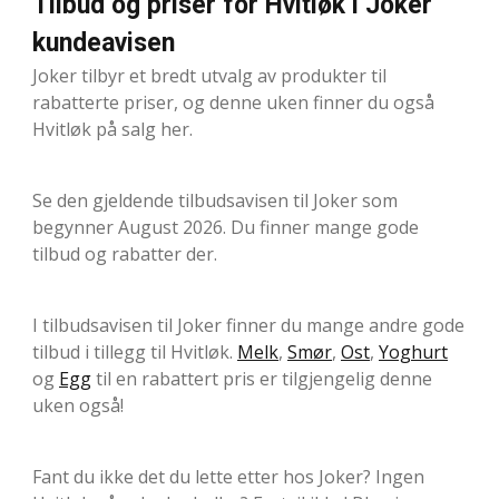
Tilbud og priser for Hvitløk i Joker
kundeavisen
Joker tilbyr et bredt utvalg av produkter til
rabatterte priser, og denne uken finner du også
Hvitløk på salg her.
Se den gjeldende tilbudsavisen til Joker som
begynner August 2026. Du finner mange gode
tilbud og rabatter der.
I tilbudsavisen til Joker finner du mange andre gode
tilbud i tillegg til Hvitløk.
Melk
,
Smør
,
Ost
,
Yoghurt
og
Egg
til en rabattert pris er tilgjengelig denne
uken også!
Fant du ikke det du lette etter hos Joker? Ingen