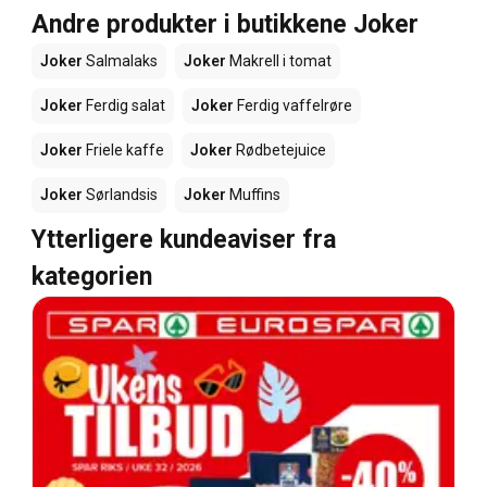
Andre produkter i butikkene Joker
Joker
Salmalaks
Joker
Makrell i tomat
Joker
Ferdig salat
Joker
Ferdig vaffelrøre
Joker
Friele kaffe
Joker
Rødbetejuice
Joker
Sørlandsis
Joker
Muffins
Ytterligere kundeaviser fra
kategorien