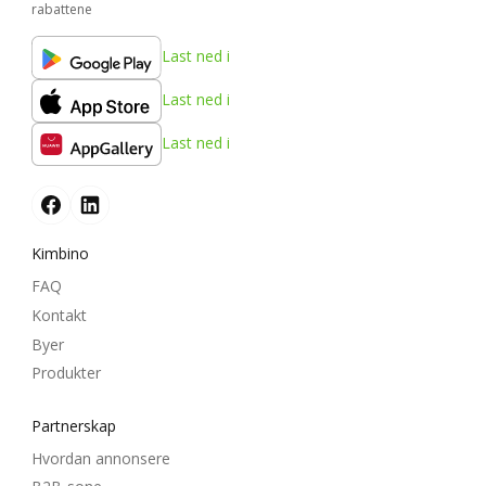
rabattene
Last ned i
Last ned i
Last ned i
Kimbino
FAQ
Kontakt
Byer
Produkter
Partnerskap
Hvordan annonsere