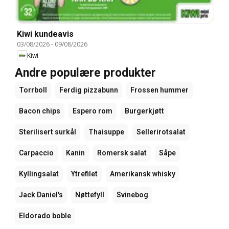
Kiwi kundeavis
03/08/2026
-
09/08/2026
Kiwi
Andre populære produkter
Torrboll
Ferdig pizzabunn
Frossen hummer
Bacon chips
Espero rom
Burgerkjøtt
Sterilisert surkål
Thaisuppe
Sellerirotsalat
Carpaccio
Kanin
Romersk salat
Såpe
Kyllingsalat
Ytrefilet
Amerikansk whisky
Jack Daniel's
Nøttefyll
Svinebog
Eldorado boble