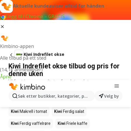
Aktuelle kundeaviser alltid for hånden
Legg til i Chrome – GRATIS
Kimbino-appen
Kiwi Indrefilet okse
Alle tilbud på ett sted
Kiwi Indrefilet okse tilbud og pris for
(14,1k anmeldelser)
denne uken
Åpne
Vi fant ingen resultater for det ordet.
Andre produkter i butikkene Kiwi
Søk etter butikker, kategorier, produkter...
Velg by
Kiwi
Edamamebønner
Kiwi
Fårikålkjøtt
Kiwi
Makrell i tomat
Kiwi
Ferdig salat
Kiwi
Ferdig vaffelrøre
Kiwi
Friele kaffe