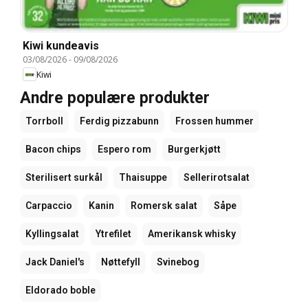
Kiwi kundeavis
03/08/2026
-
09/08/2026
Kiwi
Andre populære produkter
Torrboll
Ferdig pizzabunn
Frossen hummer
Bacon chips
Espero rom
Burgerkjøtt
Sterilisert surkål
Thaisuppe
Sellerirotsalat
Carpaccio
Kanin
Romersk salat
Såpe
Kyllingsalat
Ytrefilet
Amerikansk whisky
Jack Daniel's
Nøttefyll
Svinebog
Eldorado boble