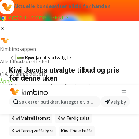
Aktuelle kundeaviser alltid for hånden
Legg til i Chrome – GRATIS
Kimbino-appen
Kiwi Jacobs utvalgte
Alle tilbud på ett sted
Kiwi Jacobs utvalgte tilbud og pris
(14,1k anmeldelser)
for denne uken
Åpne
Vi fant ingen resultater for det ordet.
Andre produkter i butikkene Kiwi
Søk etter butikker, kategorier, produkter...
Velg by
Kiwi
Edamamebønner
Kiwi
Fårikålkjøtt
Kiwi
Makrell i tomat
Kiwi
Ferdig salat
Kiwi
Ferdig vaffelrøre
Kiwi
Friele kaffe