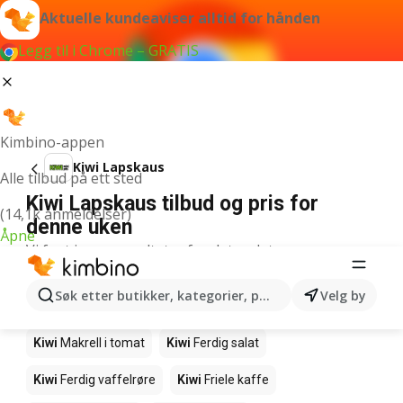
Aktuelle kundeaviser alltid for hånden
Legg til i Chrome – GRATIS
Kimbino-appen
Kiwi Lapskaus
Alle tilbud på ett sted
Kiwi Lapskaus tilbud og pris for
(14,1k anmeldelser)
denne uken
Åpne
Vi fant ingen resultater for det ordet.
Andre produkter i butikkene Kiwi
Søk etter butikker, kategorier, produkter...
Velg by
Kiwi
Edamamebønner
Kiwi
Fårikålkjøtt
Kiwi
Makrell i tomat
Kiwi
Ferdig salat
Kiwi
Ferdig vaffelrøre
Kiwi
Friele kaffe