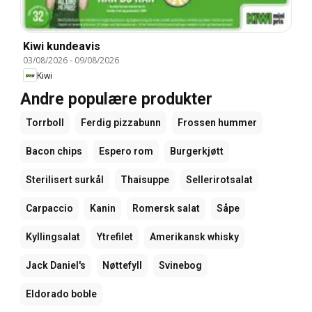
Kiwi kundeavis
03/08/2026
-
09/08/2026
Kiwi
Andre populære produkter
Torrboll
Ferdig pizzabunn
Frossen hummer
Bacon chips
Espero rom
Burgerkjøtt
Sterilisert surkål
Thaisuppe
Sellerirotsalat
Carpaccio
Kanin
Romersk salat
Såpe
Kyllingsalat
Ytrefilet
Amerikansk whisky
Jack Daniel's
Nøttefyll
Svinebog
Eldorado boble