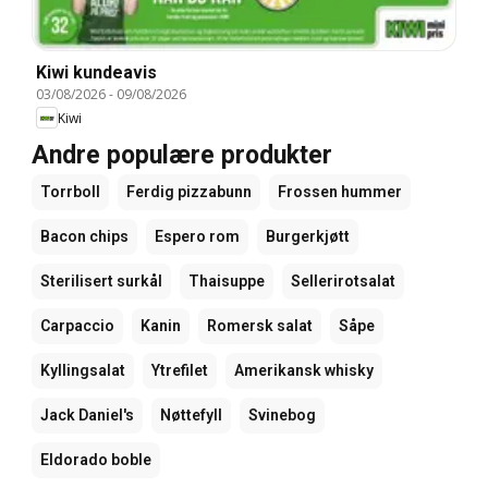
Kiwi kundeavis
03/08/2026
-
09/08/2026
Kiwi
Andre populære produkter
Torrboll
Ferdig pizzabunn
Frossen hummer
Bacon chips
Espero rom
Burgerkjøtt
Sterilisert surkål
Thaisuppe
Sellerirotsalat
Carpaccio
Kanin
Romersk salat
Såpe
Kyllingsalat
Ytrefilet
Amerikansk whisky
Jack Daniel's
Nøttefyll
Svinebog
Eldorado boble