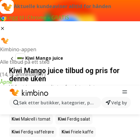
Aktuelle kundeaviser alltid for hånden
Legg til i Chrome – GRATIS
Kimbino-appen
Kiwi Mango juice
Alle tilbud på ett sted
Kiwi Mango juice tilbud og pris for
(14,1k anmeldelser)
denne uken
Åpne
Vi fant ingen resultater for det ordet.
Andre produkter i butikkene Kiwi
Søk etter butikker, kategorier, produkter...
Velg by
Kiwi
Edamamebønner
Kiwi
Fårikålkjøtt
Kiwi
Makrell i tomat
Kiwi
Ferdig salat
Kiwi
Ferdig vaffelrøre
Kiwi
Friele kaffe