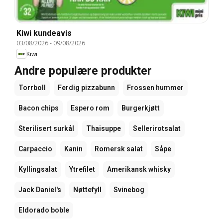
Kiwi kundeavis
03/08/2026
-
09/08/2026
Kiwi
Andre populære produkter
Torrboll
Ferdig pizzabunn
Frossen hummer
Bacon chips
Espero rom
Burgerkjøtt
Sterilisert surkål
Thaisuppe
Sellerirotsalat
Carpaccio
Kanin
Romersk salat
Såpe
Kyllingsalat
Ytrefilet
Amerikansk whisky
Jack Daniel's
Nøttefyll
Svinebog
Eldorado boble