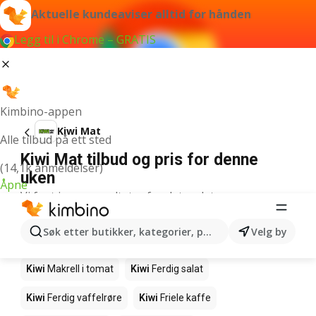
Aktuelle kundeaviser alltid for hånden
Legg til i Chrome – GRATIS
Kimbino-appen
Kiwi Mat
Alle tilbud på ett sted
Kiwi Mat tilbud og pris for denne
(14,1k anmeldelser)
uken
Åpne
Vi fant ingen resultater for det ordet.
Andre produkter i butikkene Kiwi
Søk etter butikker, kategorier, produkter...
Velg by
Kiwi
Edamamebønner
Kiwi
Fårikålkjøtt
Kiwi
Makrell i tomat
Kiwi
Ferdig salat
Kiwi
Ferdig vaffelrøre
Kiwi
Friele kaffe