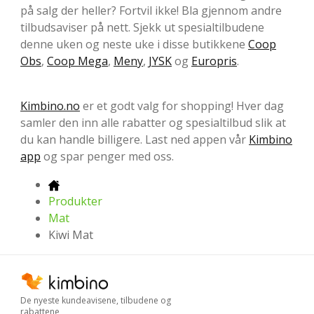
på salg der heller? Fortvil ikke! Bla gjennom andre
tilbudsaviser på nett. Sjekk ut spesialtilbudene
denne uken og neste uke i disse butikkene
Coop
Obs
,
Coop Mega
,
Meny
,
JYSK
og
Europris
.
Kimbino.no
er et godt valg for shopping! Hver dag
samler den inn alle rabatter og spesialtilbud slik at
du kan handle billigere. Last ned appen vår
Kimbino
app
og spar penger med oss.
Produkter
Mat
Kiwi Mat
De nyeste kundeavisene, tilbudene og
rabattene