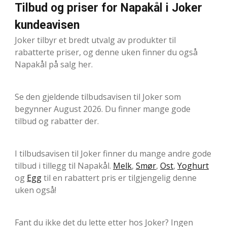
Tilbud og priser for Napakål i Joker
kundeavisen
Joker tilbyr et bredt utvalg av produkter til
rabatterte priser, og denne uken finner du også
Napakål på salg her.
Se den gjeldende tilbudsavisen til Joker som
begynner August 2026. Du finner mange gode
tilbud og rabatter der.
I tilbudsavisen til Joker finner du mange andre gode
tilbud i tillegg til Napakål.
Melk
,
Smør
,
Ost
,
Yoghurt
og
Egg
til en rabattert pris er tilgjengelig denne
uken også!
Fant du ikke det du lette etter hos Joker? Ingen