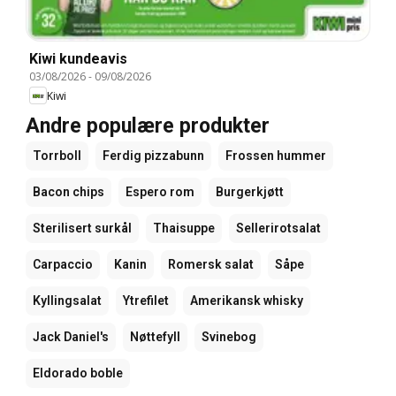
Kiwi kundeavis
03/08/2026
-
09/08/2026
Kiwi
Andre populære produkter
Torrboll
Ferdig pizzabunn
Frossen hummer
Bacon chips
Espero rom
Burgerkjøtt
Sterilisert surkål
Thaisuppe
Sellerirotsalat
Carpaccio
Kanin
Romersk salat
Såpe
Kyllingsalat
Ytrefilet
Amerikansk whisky
Jack Daniel's
Nøttefyll
Svinebog
Eldorado boble