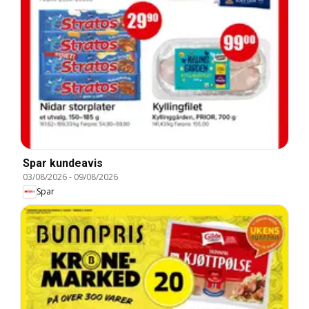
Spar kundeavis
03/08/2026
-
09/08/2026
Spar