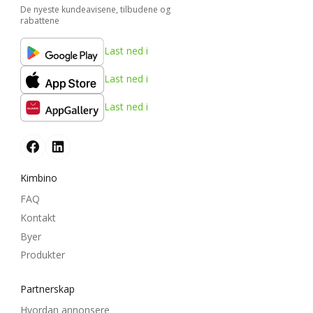
De nyeste kundeavisene, tilbudene og
rabattene
Last ned i
Last ned i
Last ned i
Kimbino
FAQ
Kontakt
Byer
Produkter
Partnerskap
Hvordan annonsere