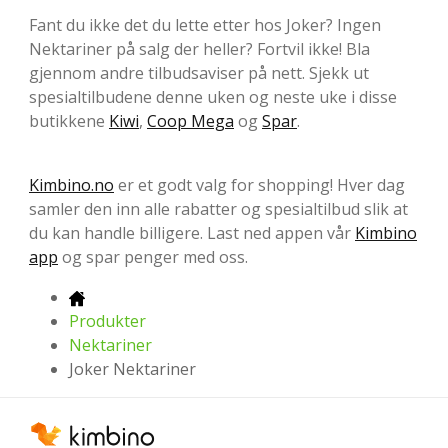
Fant du ikke det du lette etter hos Joker? Ingen
Nektariner på salg der heller? Fortvil ikke! Bla
gjennom andre tilbudsaviser på nett. Sjekk ut
spesialtilbudene denne uken og neste uke i disse
butikkene
Kiwi
,
Coop Mega
og
Spar
.
Kimbino.no
er et godt valg for shopping! Hver dag
samler den inn alle rabatter og spesialtilbud slik at
du kan handle billigere. Last ned appen vår
Kimbino
app
og spar penger med oss.
Produkter
Nektariner
Joker Nektariner