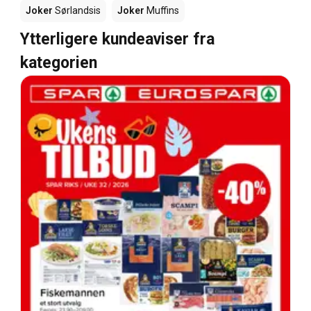
Joker
Sørlandsis
Joker
Muffins
Ytterligere kundeaviser fra
kategorien