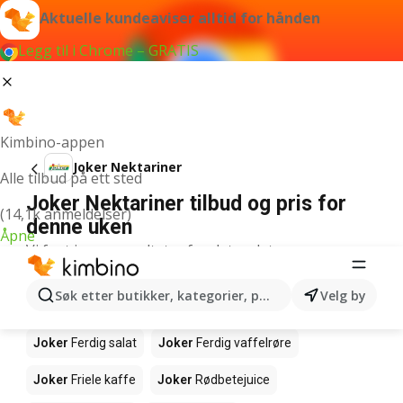
Aktuelle kundeaviser alltid for hånden
Legg til i Chrome – GRATIS
Kimbino-appen
Joker Nektariner
Alle tilbud på ett sted
Joker Nektariner tilbud og pris for
(14,1k anmeldelser)
denne uken
Åpne
Vi fant ingen resultater for det ordet.
Andre produkter i butikkene Joker
Søk etter butikker, kategorier, produkter...
Velg by
Joker
Salmalaks
Joker
Makrell i tomat
Joker
Ferdig salat
Joker
Ferdig vaffelrøre
Joker
Friele kaffe
Joker
Rødbetejuice