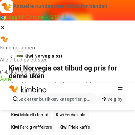
Aktuelle kundeaviser alltid for hånden
Legg til i Chrome – GRATIS
Kimbino-appen
Kiwi Norvegia ost
Alle tilbud på ett sted
Kiwi Norvegia ost tilbud og pris for
(14,1k anmeldelser)
denne uken
Åpne
Vi fant ingen resultater for det ordet.
Andre produkter i butikkene Kiwi
Søk etter butikker, kategorier, produkter...
Velg by
Kiwi
Edamamebønner
Kiwi
Fårikålkjøtt
Kiwi
Makrell i tomat
Kiwi
Ferdig salat
Kiwi
Ferdig vaffelrøre
Kiwi
Friele kaffe