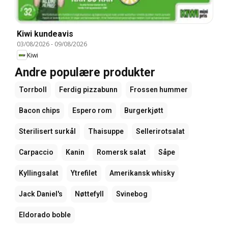
Kiwi kundeavis
03/08/2026
-
09/08/2026
Kiwi
Andre populære produkter
Torrboll
Ferdig pizzabunn
Frossen hummer
Bacon chips
Espero rom
Burgerkjøtt
Sterilisert surkål
Thaisuppe
Sellerirotsalat
Carpaccio
Kanin
Romersk salat
Såpe
Kyllingsalat
Ytrefilet
Amerikansk whisky
Jack Daniel's
Nøttefyll
Svinebog
Eldorado boble