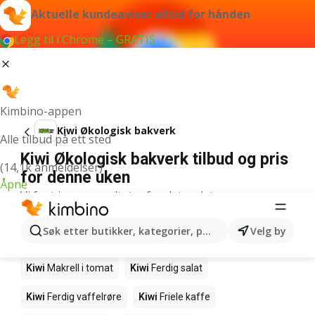
Aktuelle kundeaviser alltid for hånden
Legg til i Chrome – GRATIS
Kimbino-appen
Kiwi Økologisk bakverk
Alle tilbud på ett sted
Kiwi Økologisk bakverk tilbud og pris
(14,1k anmeldelser)
for denne uken
Åpne
Vi fant ingen resultater for det ordet.
Andre produkter i butikkene Kiwi
Søk etter butikker, kategorier, produkter...
Velg by
Kiwi
Edamamebønner
Kiwi
Fårikålkjøtt
Kiwi
Makrell i tomat
Kiwi
Ferdig salat
Kiwi
Ferdig vaffelrøre
Kiwi
Friele kaffe