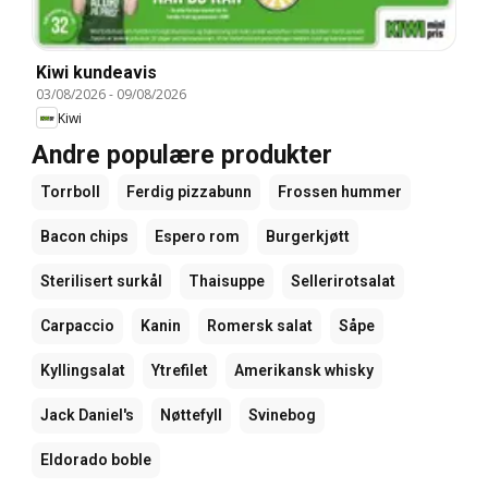
Kiwi kundeavis
03/08/2026
-
09/08/2026
Kiwi
Andre populære produkter
Torrboll
Ferdig pizzabunn
Frossen hummer
Bacon chips
Espero rom
Burgerkjøtt
Sterilisert surkål
Thaisuppe
Sellerirotsalat
Carpaccio
Kanin
Romersk salat
Såpe
Kyllingsalat
Ytrefilet
Amerikansk whisky
Jack Daniel's
Nøttefyll
Svinebog
Eldorado boble