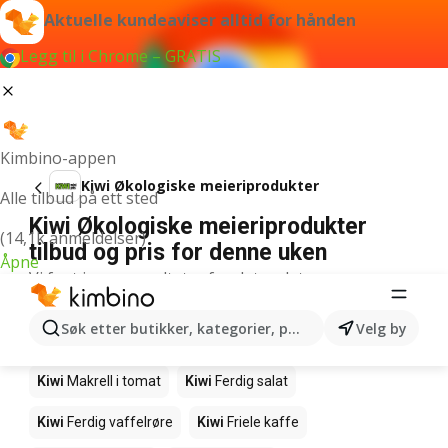
Aktuelle kundeaviser alltid for hånden
Legg til i Chrome – GRATIS
Kimbino-appen
Kiwi Økologiske meieriprodukter
Alle tilbud på ett sted
Kiwi Økologiske meieriprodukter
(14,1k anmeldelser)
tilbud og pris for denne uken
Åpne
Vi fant ingen resultater for det ordet.
Andre produkter i butikkene Kiwi
Søk etter butikker, kategorier, produkter...
Velg by
Kiwi
Edamamebønner
Kiwi
Fårikålkjøtt
Kiwi
Makrell i tomat
Kiwi
Ferdig salat
Kiwi
Ferdig vaffelrøre
Kiwi
Friele kaffe