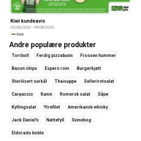
Kiwi kundeavis
03/08/2026
-
09/08/2026
Kiwi
Andre populære produkter
Torrboll
Ferdig pizzabunn
Frossen hummer
Bacon chips
Espero rom
Burgerkjøtt
Sterilisert surkål
Thaisuppe
Sellerirotsalat
Carpaccio
Kanin
Romersk salat
Såpe
Kyllingsalat
Ytrefilet
Amerikansk whisky
Jack Daniel's
Nøttefyll
Svinebog
Eldorado boble