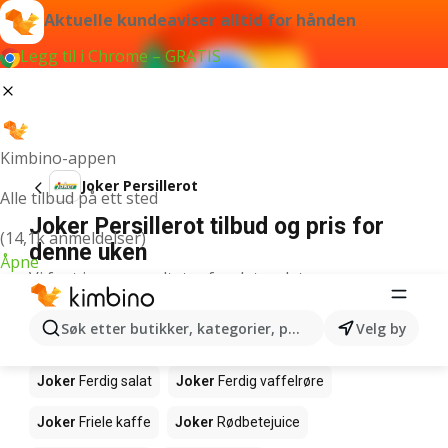
Aktuelle kundeaviser alltid for hånden
Legg til i Chrome – GRATIS
Kimbino-appen
Joker Persillerot
Alle tilbud på ett sted
Joker Persillerot tilbud og pris for
(14,1k anmeldelser)
denne uken
Åpne
Vi fant ingen resultater for det ordet.
Andre produkter i butikkene Joker
Søk etter butikker, kategorier, produkter...
Velg by
Joker
Salmalaks
Joker
Makrell i tomat
Joker
Ferdig salat
Joker
Ferdig vaffelrøre
Joker
Friele kaffe
Joker
Rødbetejuice