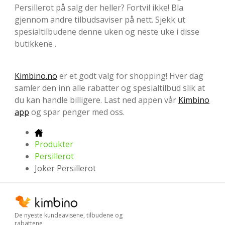
Persillerot på salg der heller? Fortvil ikke! Bla
gjennom andre tilbudsaviser på nett. Sjekk ut
spesialtilbudene denne uken og neste uke i disse
butikkene .
Kimbino.no
er et godt valg for shopping! Hver dag
samler den inn alle rabatter og spesialtilbud slik at
du kan handle billigere. Last ned appen vår
Kimbino
app
og spar penger med oss.
Produkter
Persillerot
Joker Persillerot
De nyeste kundeavisene, tilbudene og
rabattene