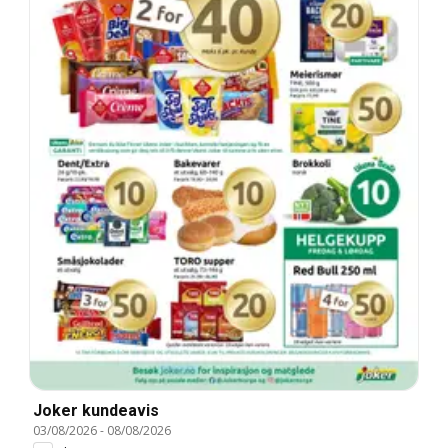
Joker kundeavis
03/08/2026
-
08/08/2026