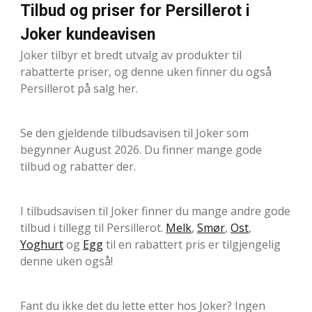
Tilbud og priser for Persillerot i
Joker kundeavisen
Joker tilbyr et bredt utvalg av produkter til
rabatterte priser, og denne uken finner du også
Persillerot på salg her.
Se den gjeldende tilbudsavisen til Joker som
begynner August 2026. Du finner mange gode
tilbud og rabatter der.
I tilbudsavisen til Joker finner du mange andre gode
tilbud i tillegg til Persillerot.
Melk
,
Smør
,
Ost
,
Yoghurt
og
Egg
til en rabattert pris er tilgjengelig
denne uken også!
Fant du ikke det du lette etter hos Joker? Ingen