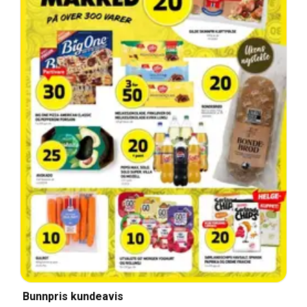
Bunnpris kundeavis