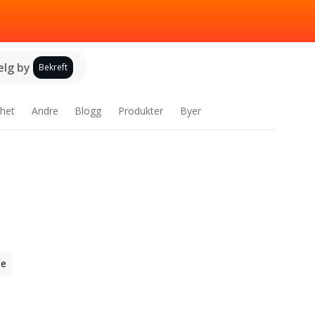
elg by
Bekreft
het
Andre
Blogg
Produkter
Byer
fe