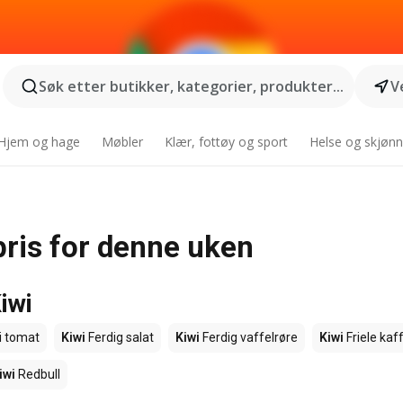
Søk etter butikker, kategorier, produkter...
V
Hjem og hage
Møbler
Klær, fottøy og sport
Helse og skjønn
pris for denne uken
iwi
i tomat
Kiwi
Ferdig salat
Kiwi
Ferdig vaffelrøre
Kiwi
Friele kaf
iwi
Redbull