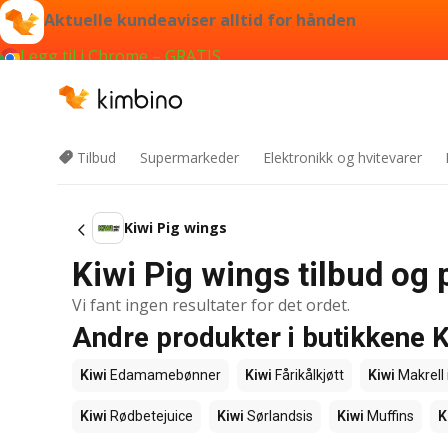
Aktuelle kundeaviser alltid for hånden
Legg til i Chrome – GRATIS
Tilbud
Supermarkeder
Elektronikk og hvitevarer
Kiwi Pig wings
Kiwi Pig wings tilbud og 
Vi fant ingen resultater for det ordet.
Andre produkter i butikkene K
Kiwi
Edamamebønner
Kiwi
Fårikålkjøtt
Kiwi
Makrell 
Kiwi
Rødbetejuice
Kiwi
Sørlandsis
Kiwi
Muffins
K