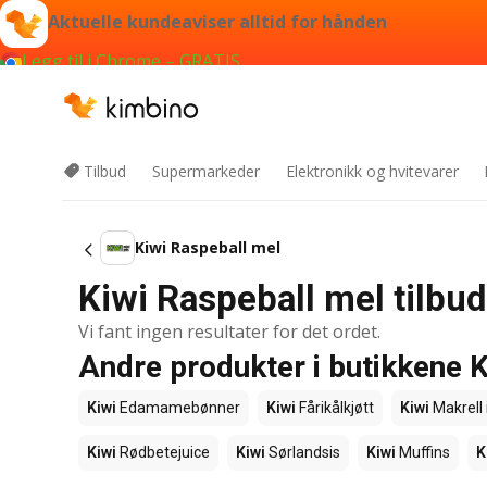
Aktuelle kundeaviser alltid for hånden
Legg til i Chrome – GRATIS
Tilbud
Supermarkeder
Elektronikk og hvitevarer
Kiwi Raspeball mel
Kiwi Raspeball mel tilbu
Vi fant ingen resultater for det ordet.
Andre produkter i butikkene K
Kiwi
Edamamebønner
Kiwi
Fårikålkjøtt
Kiwi
Makrell 
Kiwi
Rødbetejuice
Kiwi
Sørlandsis
Kiwi
Muffins
K