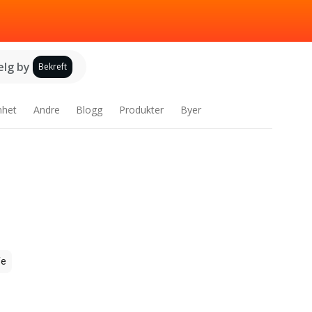
elg by
Bekreft
nhet
Andre
Blogg
Produkter
Byer
fe