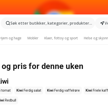
Søk etter butikker, kategorier, produkter...
V
Hjem og hage
Mobler
Klaer, fottoy og sport
Helse og skjon
d og pris for denne uken
iwi
i tomat
Kiwi
Ferdig salat
Kiwi
Ferdig vaffelrøre
Kiwi
Friele kaf
iwi
Redbull