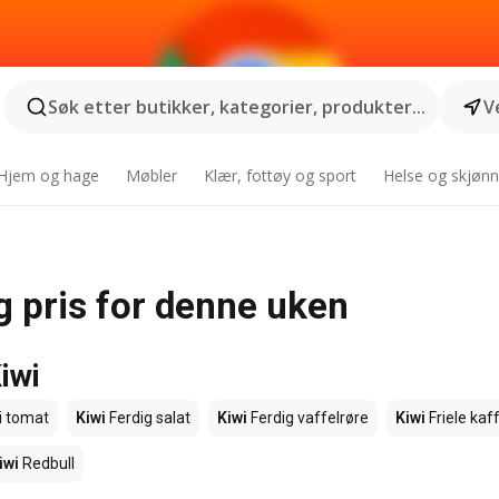
Søk etter butikker, kategorier, produkter...
V
Hjem og hage
Møbler
Klær, fottøy og sport
Helse og skjønn
g pris for denne uken
iwi
i tomat
Kiwi
Ferdig salat
Kiwi
Ferdig vaffelrøre
Kiwi
Friele kaf
iwi
Redbull