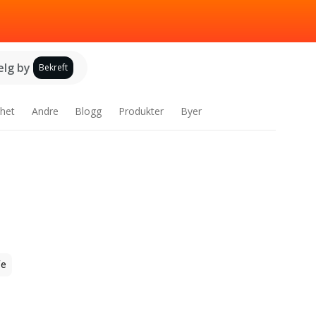
elg by
Bekreft
het
Andre
Blogg
Produkter
Byer
fe