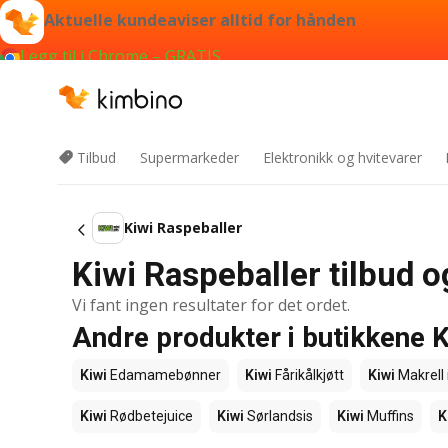
Aktuelle kundeaviser alltid for hånden
Legg til i Chrome – GRATIS
Tilbud
Supermarkeder
Elektronikk og hvitevarer
Kiwi Raspeballer
Kiwi Raspeballer tilbud o
Vi fant ingen resultater for det ordet.
Andre produkter i butikkene K
Kiwi
Edamamebønner
Kiwi
Fårikålkjøtt
Kiwi
Makrell 
Kiwi
Rødbetejuice
Kiwi
Sørlandsis
Kiwi
Muffins
K