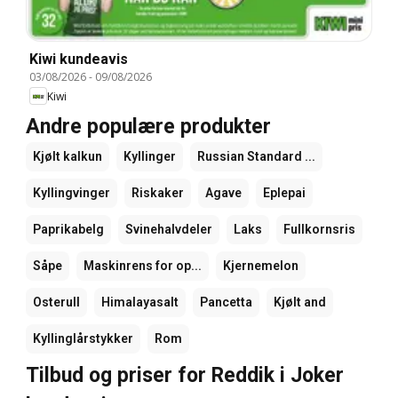
Kiwi kundeavis
03/08/2026
-
09/08/2026
Kiwi
Andre populære produkter
Kjølt kalkun
Kyllinger
Russian Standard ...
Kyllingvinger
Riskaker
Agave
Eplepai
Paprikabelg
Svinehalvdeler
Laks
Fullkornsris
Såpe
Maskinrens for op...
Kjernemelon
Osterull
Himalayasalt
Pancetta
Kjølt and
Kyllinglårstykker
Rom
Tilbud og priser for Reddik i Joker