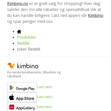
Kimbino.no
er et godt valg for shopping! Hver dag
samler den inn alle rabatter og spesialtilbud slik at
du kan handle billigere. Last ned appen vår
Kimbino
og spar penger med oss.
Produkter
Reddik
Joker Reddik
De nyeste kundeavisene, tilbudene og
rabattene
Last ned i
Last ned i
Last ned i