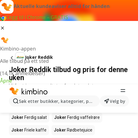
Aktuelle kundeaviser alltid for hånden
Legg til i Chrome – GRATIS
Kimbino-appen
Joker Reddik
Alle tilbud på ett sted
Joker Reddik tilbud og pris for denne
(14,1k anmeldelser)
uken
Åpne
Vi fant ingen resultater for det ordet.
Andre produkter i butikkene Joker
Søk etter butikker, kategorier, produkter...
Velg by
Joker
Salmalaks
Joker
Makrell i tomat
Joker
Ferdig salat
Joker
Ferdig vaffelrøre
Joker
Friele kaffe
Joker
Rødbetejuice