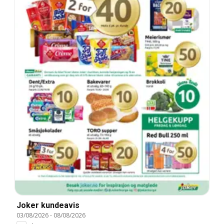
Joker kundeavis
03/08/2026
-
08/08/2026