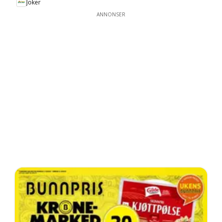
Joker
ANNONSER