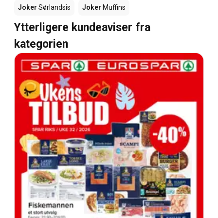
Joker
Sørlandsis
Joker
Muffins
Ytterligere kundeaviser fra
kategorien