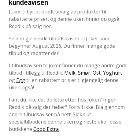
kundeavisen
Joker tilbyr et bredt utvalg av produkter til
rabatterte priser, og denne uken finner du også
Reddik på salg her.
Se den gjeldende tilbudsavisen til Joker som
begynner August 2026. Du finner mange gode
tilbud og rabatter der.
I tilbudsavisen til Joker finner du mange andre gode
tilbud i tillegg til Reddik.
Melk
,
Smør
,
Ost
,
Yoghurt
og
Egg
til en rabattert pris er tilgjengelig denne
uken også!
Fant du ikke det du lette etter hos Joker? Ingen
Reddik på salg der heller? Fortvil ikke! Bla gjennom
andre tilbudsaviser på nett. Sjekk ut
spesialtilbudene denne uken og neste uke i disse
butikkene
Coop Extra
.