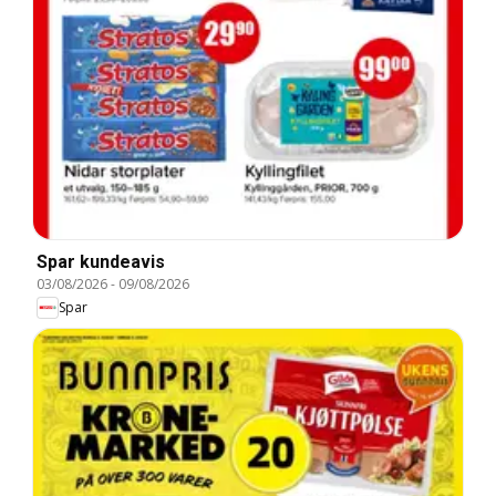
Spar kundeavis
03/08/2026
-
09/08/2026
Spar