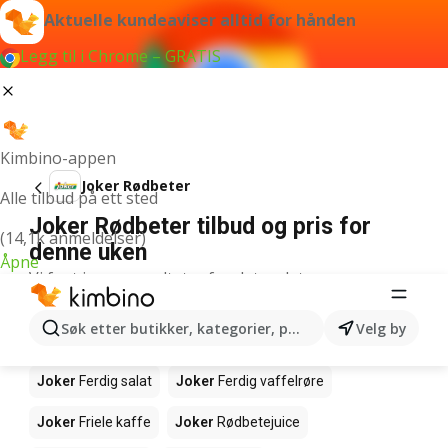
Aktuelle kundeaviser alltid for hånden
Legg til i Chrome – GRATIS
Kimbino-appen
Joker Rødbeter
Alle tilbud på ett sted
Joker Rødbeter tilbud og pris for
(14,1k anmeldelser)
denne uken
Åpne
Vi fant ingen resultater for det ordet.
Andre produkter i butikkene Joker
Søk etter butikker, kategorier, produkter...
Velg by
Joker
Salmalaks
Joker
Makrell i tomat
Joker
Ferdig salat
Joker
Ferdig vaffelrøre
Joker
Friele kaffe
Joker
Rødbetejuice