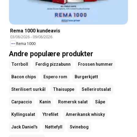
Rema 1000 kundeavis
03/08/2026
-
09/08/2026
Rema 1000
Andre populære produkter
Torrboll
Ferdig pizzabunn
Frossen hummer
Bacon chips
Espero rom
Burgerkjøtt
Sterilisert surkål
Thaisuppe
Sellerirotsalat
Carpaccio
Kanin
Romersk salat
Såpe
Kyllingsalat
Ytrefilet
Amerikansk whisky
Jack Daniel's
Nøttefyll
Svinebog