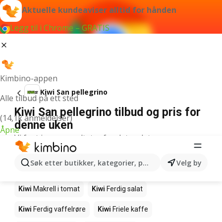
Aktuelle kundeaviser alltid for hånden
Legg til i Chrome – GRATIS
Kimbino-appen
Kiwi San pellegrino
Alle tilbud på ett sted
Kiwi San pellegrino tilbud og pris for
(14,1k anmeldelser)
denne uken
Åpne
Vi fant ingen resultater for det ordet.
Andre produkter i butikkene Kiwi
Søk etter butikker, kategorier, produkter...
Velg by
Kiwi
Edamamebønner
Kiwi
Fårikålkjøtt
Kiwi
Makrell i tomat
Kiwi
Ferdig salat
Kiwi
Ferdig vaffelrøre
Kiwi
Friele kaffe