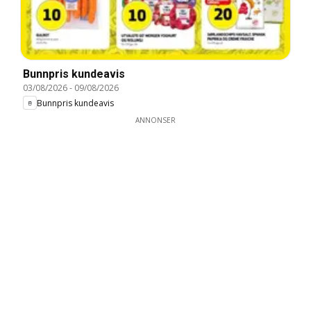
Bunnpris kundeavis
03/08/2026
-
09/08/2026
Bunnpris kundeavis
ANNONSER