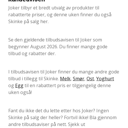
Joker tilbyr et bredt utvalg av produkter til
rabatterte priser, og denne uken finner du også
Skinke på salg her.
Se den gjeldende tilbudsavisen til Joker som
begynner August 2026. Du finner mange gode
tilbud og rabatter der.
I tilbudsavisen til Joker finner du mange andre gode
tilbud i tillegg til Skinke.
Melk
,
Smør
,
Ost
,
Yoghurt
og
Egg
til en rabattert pris er tilgjengelig denne
uken også!
Fant du ikke det du lette etter hos Joker? Ingen
Skinke på salg der heller? Fortvil ikke! Bla gjennom
andre tilbudsaviser på nett. Sjekk ut