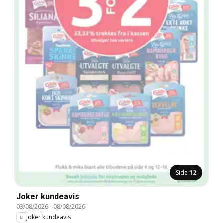
Side
12
Joker kundeavis
03/08/2026
-
08/08/2026
Joker kundeavis