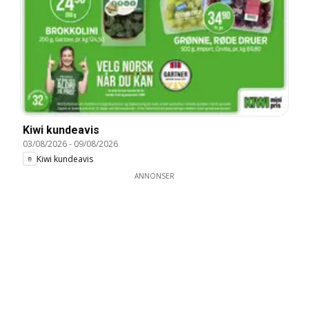
Kiwi kundeavis
03/08/2026
-
09/08/2026
Kiwi kundeavis
ANNONSER