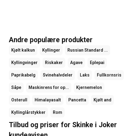
Andre populære produkter
Kjølt kalkun
Kyllinger
Russian Standard ...
Kyllingvinger
Riskaker
Agave
Eplepai
Paprikabelg
Svinehalvdeler
Laks
Fullkornsris
Såpe
Maskinrens for op...
Kjernemelon
Osterull
Himalayasalt
Pancetta
Kjølt and
Kyllinglårstykker
Rom
Tilbud og priser for Skinke i Joker
kundeavisen