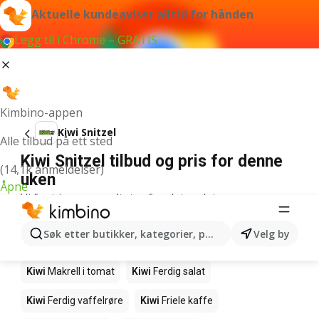
Aktuelle kundeaviser alltid for hånden
Legg til i Chrome – GRATIS
Kimbino-appen
Kiwi Snitzel
Alle tilbud på ett sted
Kiwi Snitzel tilbud og pris for denne
(14,1k anmeldelser)
uken
Åpne
Vi fant ingen resultater for det ordet.
Andre produkter i butikkene Kiwi
Søk etter butikker, kategorier, produkter...
Velg by
Kiwi
Edamamebønner
Kiwi
Fårikålkjøtt
Kiwi
Makrell i tomat
Kiwi
Ferdig salat
Kiwi
Ferdig vaffelrøre
Kiwi
Friele kaffe