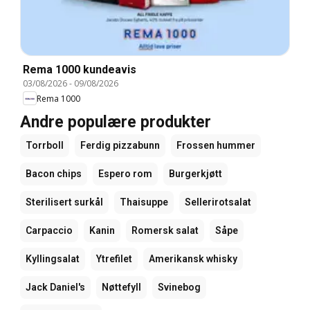
Rema 1000 kundeavis
03/08/2026
-
09/08/2026
Rema 1000
Andre populære produkter
Torrboll
Ferdig pizzabunn
Frossen hummer
Bacon chips
Espero rom
Burgerkjøtt
Sterilisert surkål
Thaisuppe
Sellerirotsalat
Carpaccio
Kanin
Romersk salat
Såpe
Kyllingsalat
Ytrefilet
Amerikansk whisky
Jack Daniel's
Nøttefyll
Svinebog