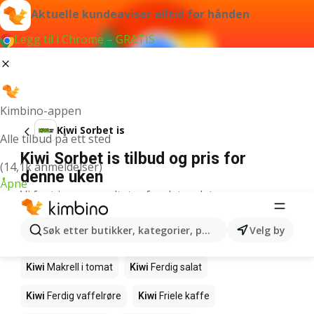
Aktuelle kundeaviser alltid for hånden
Legg til i Chrome – GRATIS
Kimbino-appen
Kiwi Sorbet is
Alle tilbud på ett sted
Kiwi Sorbet is tilbud og pris for
(14,1k anmeldelser)
denne uken
Åpne
Vi fant ingen resultater for det ordet.
Andre produkter i butikkene Kiwi
Søk etter butikker, kategorier, produkter...
Velg by
Kiwi
Edamamebønner
Kiwi
Fårikålkjøtt
Kiwi
Makrell i tomat
Kiwi
Ferdig salat
Kiwi
Ferdig vaffelrøre
Kiwi
Friele kaffe