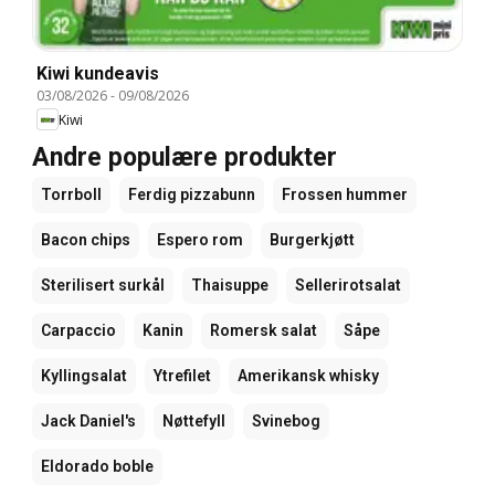
Kiwi kundeavis
03/08/2026
-
09/08/2026
Kiwi
Andre populære produkter
Torrboll
Ferdig pizzabunn
Frossen hummer
Bacon chips
Espero rom
Burgerkjøtt
Sterilisert surkål
Thaisuppe
Sellerirotsalat
Carpaccio
Kanin
Romersk salat
Såpe
Kyllingsalat
Ytrefilet
Amerikansk whisky
Jack Daniel's
Nøttefyll
Svinebog
Eldorado boble