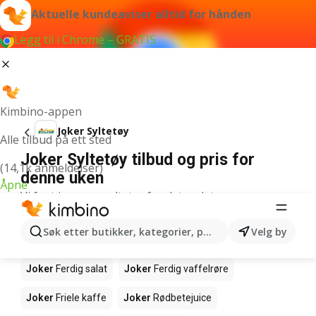
Aktuelle kundeaviser alltid for hånden
Legg til i Chrome – GRATIS
Kimbino-appen
Joker Syltetøy
Alle tilbud på ett sted
Joker Syltetøy tilbud og pris for
(14,1k anmeldelser)
denne uken
Åpne
Vi fant ingen resultater for det ordet.
Andre produkter i butikkene Joker
Søk etter butikker, kategorier, produkter...
Velg by
Joker
Salmalaks
Joker
Makrell i tomat
Joker
Ferdig salat
Joker
Ferdig vaffelrøre
Joker
Friele kaffe
Joker
Rødbetejuice