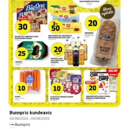
Bunnpris kundeavis
03/08/2026
-
09/08/2026
Bunnpris