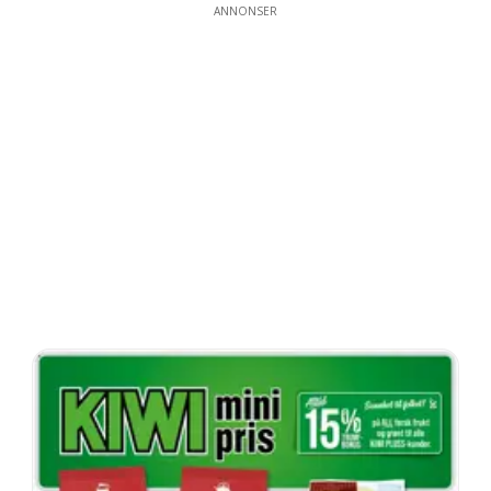
ANNONSER