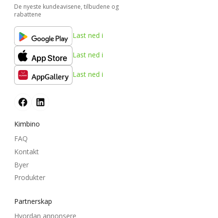
De nyeste kundeavisene, tilbudene og
rabattene
Last ned i
Last ned i
Last ned i
Kimbino
FAQ
Kontakt
Byer
Produkter
Partnerskap
Hvordan annonsere