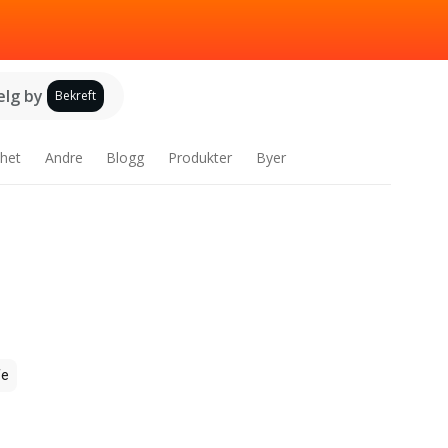
elg by
Bekreft
het
Andre
Blogg
Produkter
Byer
fe