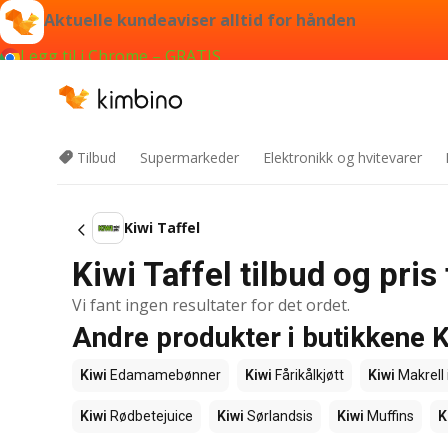
Aktuelle kundeaviser alltid for hånden
Legg til i Chrome – GRATIS
Tilbud
Supermarkeder
Elektronikk og hvitevarer
Kiwi Taffel
Kiwi Taffel tilbud og pri
Vi fant ingen resultater for det ordet.
Andre produkter i butikkene K
Kiwi
Edamamebønner
Kiwi
Fårikålkjøtt
Kiwi
Makrell 
Kiwi
Rødbetejuice
Kiwi
Sørlandsis
Kiwi
Muffins
K