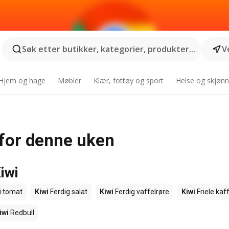
Søk etter butikker, kategorier, produkter...
V
Hjem og hage
Møbler
Klær, fottøy og sport
Helse og skjønn
s for denne uken
iwi
i tomat
Kiwi
Ferdig salat
Kiwi
Ferdig vaffelrøre
Kiwi
Friele kaf
iwi
Redbull