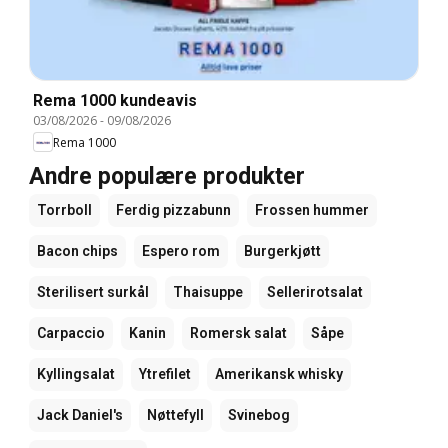
Rema 1000 kundeavis
03/08/2026
-
09/08/2026
Rema 1000
Andre populære produkter
Torrboll
Ferdig pizzabunn
Frossen hummer
Bacon chips
Espero rom
Burgerkjøtt
Sterilisert surkål
Thaisuppe
Sellerirotsalat
Carpaccio
Kanin
Romersk salat
Såpe
Kyllingsalat
Ytrefilet
Amerikansk whisky
Jack Daniel's
Nøttefyll
Svinebog