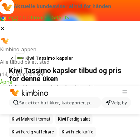
Aktuelle kundeaviser alltid for hånden
Legg til i Chrome – GRATIS
Kimbino-appen
Kiwi Tassimo kapsler
Alle tilbud på ett sted
Kiwi Tassimo kapsler tilbud og pris
(14,1k anmeldelser)
for denne uken
Åpne
Vi fant ingen resultater for det ordet.
Andre produkter i butikkene Kiwi
Søk etter butikker, kategorier, produkter...
Velg by
Kiwi
Edamamebønner
Kiwi
Fårikålkjøtt
Kiwi
Makrell i tomat
Kiwi
Ferdig salat
Kiwi
Ferdig vaffelrøre
Kiwi
Friele kaffe