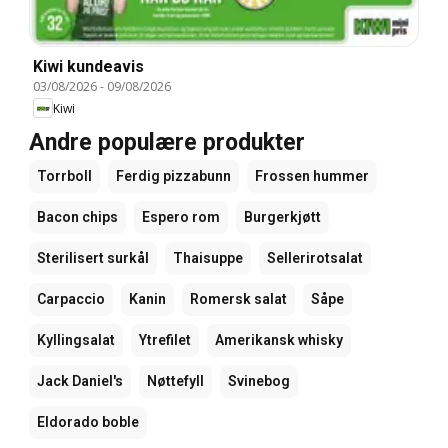
Kiwi kundeavis
03/08/2026
-
09/08/2026
Kiwi
Andre populære produkter
Torrboll
Ferdig pizzabunn
Frossen hummer
Bacon chips
Espero rom
Burgerkjøtt
Sterilisert surkål
Thaisuppe
Sellerirotsalat
Carpaccio
Kanin
Romersk salat
Såpe
Kyllingsalat
Ytrefilet
Amerikansk whisky
Jack Daniel's
Nøttefyll
Svinebog
Eldorado boble