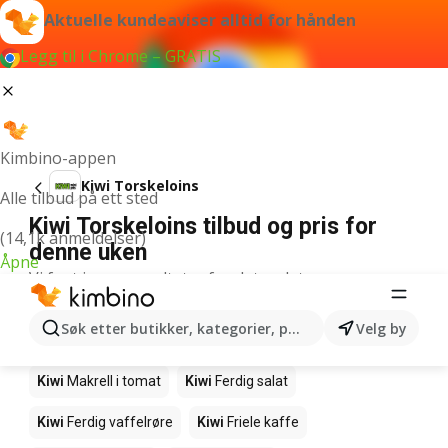
Aktuelle kundeaviser alltid for hånden
Legg til i Chrome – GRATIS
Kimbino-appen
Kiwi Torskeloins
Alle tilbud på ett sted
Kiwi Torskeloins tilbud og pris for
(14,1k anmeldelser)
denne uken
Åpne
Vi fant ingen resultater for det ordet.
Andre produkter i butikkene Kiwi
Søk etter butikker, kategorier, produkter...
Velg by
Kiwi
Edamamebønner
Kiwi
Fårikålkjøtt
Kiwi
Makrell i tomat
Kiwi
Ferdig salat
Kiwi
Ferdig vaffelrøre
Kiwi
Friele kaffe