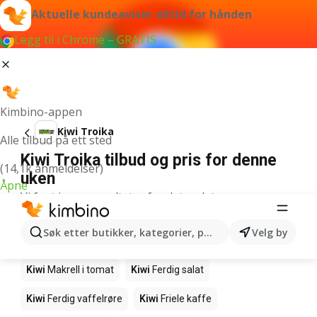
Aktuelle kundeaviser alltid for hånden
Legg til i Chrome – GRATIS
Kimbino-appen
Kiwi Troika
Alle tilbud på ett sted
Kiwi Troika tilbud og pris for denne
(14,1k anmeldelser)
uken
Åpne
Vi fant ingen resultater for det ordet.
Andre produkter i butikkene Kiwi
Søk etter butikker, kategorier, produkter...
Velg by
Kiwi
Edamamebønner
Kiwi
Fårikålkjøtt
Kiwi
Makrell i tomat
Kiwi
Ferdig salat
Kiwi
Ferdig vaffelrøre
Kiwi
Friele kaffe