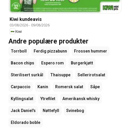
Kiwi kundeavis
03/08/2026
-
09/08/2026
Kiwi
Andre populære produkter
Torrboll
Ferdig pizzabunn
Frossen hummer
Bacon chips
Espero rom
Burgerkjøtt
Sterilisert surkål
Thaisuppe
Sellerirotsalat
Carpaccio
Kanin
Romersk salat
Såpe
Kyllingsalat
Ytrefilet
Amerikansk whisky
Jack Daniel's
Nøttefyll
Svinebog
Eldorado boble