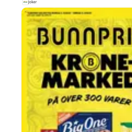
Joker