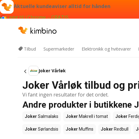
Aktuelle kundeaviser alltid for hånden
Legg til i Chrome – GRATIS
Tilbud
Supermarkeder
Elektronikk og hvitevarer
Joker Vårløk
Joker Vårløk tilbud og p
Vi fant ingen resultater for det ordet.
Andre produkter i butikkene 
Joker
Salmalaks
Joker
Makrell i tomat
Joker
Ferdi
Joker
Sørlandsis
Joker
Muffins
Joker
Redbull
J