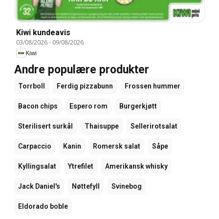
Kiwi kundeavis
03/08/2026
-
09/08/2026
Kiwi
Andre populære produkter
Torrboll
Ferdig pizzabunn
Frossen hummer
Bacon chips
Espero rom
Burgerkjøtt
Sterilisert surkål
Thaisuppe
Sellerirotsalat
Carpaccio
Kanin
Romersk salat
Såpe
Kyllingsalat
Ytrefilet
Amerikansk whisky
Jack Daniel's
Nøttefyll
Svinebog
Eldorado boble