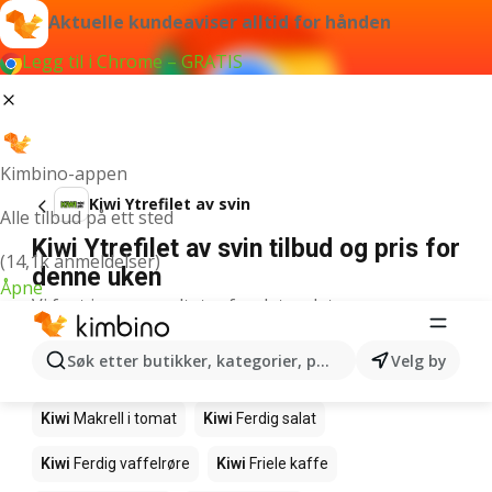
Aktuelle kundeaviser alltid for hånden
Legg til i Chrome – GRATIS
Kimbino-appen
Kiwi Ytrefilet av svin
Alle tilbud på ett sted
Kiwi Ytrefilet av svin tilbud og pris for
(14,1k anmeldelser)
denne uken
Åpne
Vi fant ingen resultater for det ordet.
Andre produkter i butikkene Kiwi
Søk etter butikker, kategorier, produkter...
Velg by
Kiwi
Edamamebønner
Kiwi
Fårikålkjøtt
Kiwi
Makrell i tomat
Kiwi
Ferdig salat
Kiwi
Ferdig vaffelrøre
Kiwi
Friele kaffe